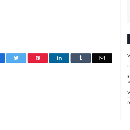
W
acebook
Twitter
Pinterest
LinkedIn
Tumblr
Email
E
B
W
W
D