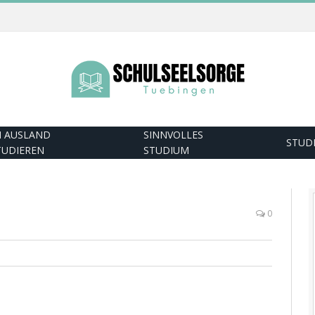
M AUSLAND
SINNVOLLES
STUD
TUDIEREN
STUDIUM
0