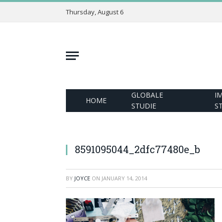
Thursday, August 6
GLOBALE
I
HOME
STUDIE
S
8591095044_2dfc77480e_b
BY
JOYCE
ON
JANUARY 14, 2014