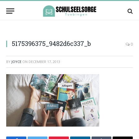
5175396375_9482d6c337_b
0
BY
JOYCE
ON
DECEMBER 17, 2013